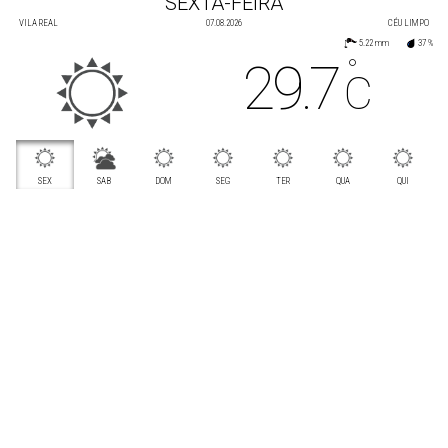
SEXTA-FEIRA
VILA REAL
07.08.2026
CÉU LIMPO
5.22 mm
37 %
29.7
°
C
SEX
SAB
DOM
SEG
TER
QUA
QUI