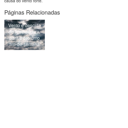
causa do vento forte.
Páginas Relacionadas
Vento e descida
de temperatura,
para o próximo
fim-de-semana