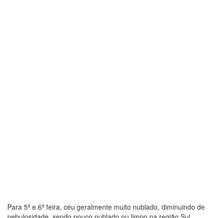
Para 5ª e 6ª feira, céu geralmente muito nublado, diminuindo de
nebulosidade, sendo pouco nublado ou limpo na região Sul.