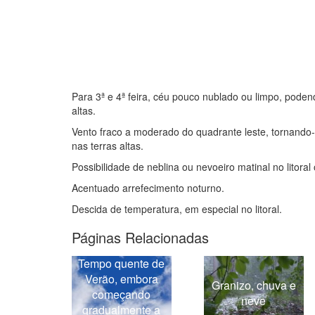
Para 3ª e 4ª feira, céu pouco nublado ou limpo, pode
altas.
Vento fraco a moderado do quadrante leste, tornando
nas terras altas.
Possibilidade de neblina ou nevoeiro matinal no litoral 
Acentuado arrefecimento noturno.
Descida de temperatura, em especial no litoral.
Páginas Relacionadas
Tempo quente de
Verão, embora
Granizo, chuva e
começando
neve
gradualmente a