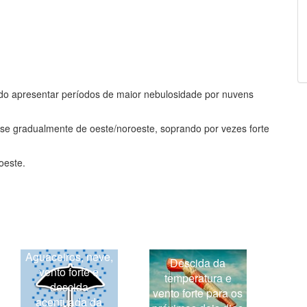
ndo apresentar períodos de maior nebulosidade por nuvens
-se gradualmente de oeste/noroeste, soprando por vezes forte
oeste.
Aguaceiros, neve,
Descida da
vento forte e
temperatura e
descida
vento forte para os
acentuada da