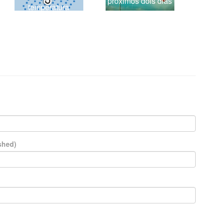
próximos dois dias
temperatura
ished)