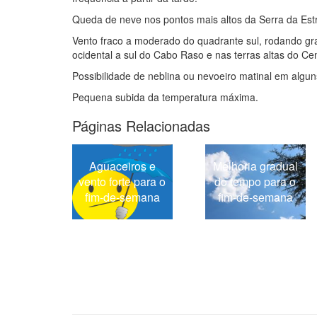
Queda de neve nos pontos mais altos da Serra da Estr
Vento fraco a moderado do quadrante sul, rodando gra
ocidental a sul do Cabo Raso e nas terras altas do Cen
Possibilidade de neblina ou nevoeiro matinal em alguns
Pequena subida da temperatura máxima.
Páginas Relacionadas
Aguaceiros e
Melhoria gradual
vento forte para o
do tempo para o
fim-de-semana
fim-de-semana