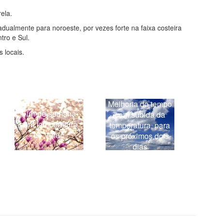
ela.
dualmente para noroeste, por vezes forte na faixa costeira
tro e Sul.
 locais.
Melhoria do tempo
Fim-de-semana
com subida da
com temperatura
temperatura, para
de Verão
os próximos dois
dias