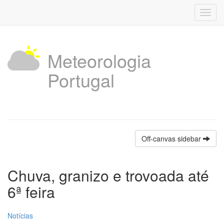
Toggl
navig
Meteorologia
Portugal
Off-canvas sidebar
Chuva, granizo e trovoada até
6ª feira
Notícias