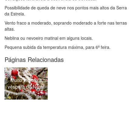
Possibilidade de queda de neve nos pontos mais altos da Serra
da Estrela.
Vento fraco a moderado, soprando moderado a forte nas terras
altas.
Neblina ou nevoeiro matinal em alguns locais.
Pequena subida da temperatura máxima, para 6ª feira.
Páginas Relacionadas
Muito frio até à
véspera de Natal
r