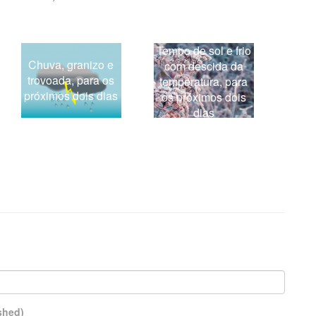
Tempo de sol e frio
Chuva, granizo e
com descida da
trovoada, para os
temperatura, para
próximos dois dias
os próximos dois
dias
ished)