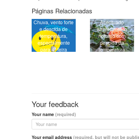
Páginas Relacionadas
Chuva, vento forte
Acentuado
e descida de
arrefecimento
temperatura,
noturno com
especialmente
descida da
para 4ª feira
temperatura
mínima, para o
próximo fim-de-
semana
Your feedback
Your name
(required)
Your email address
(required, but will not be publ